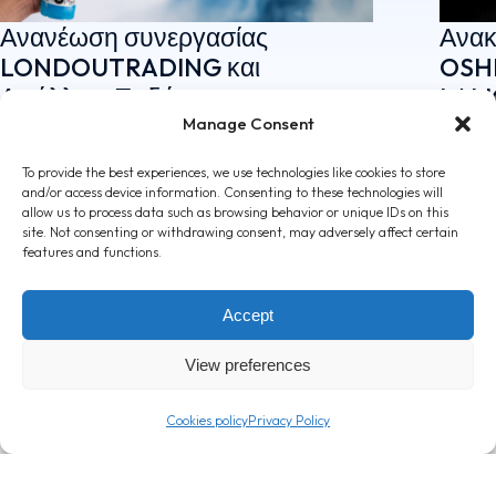
Ανανέωση συνεργασίας
Ανακ
LONDOUTRADING και
OSHE
Απόλλων Ποδόσφαιρο
LALI
(Δημόσια) Λτδ για 7η συνεχόμενη
22 Ιαν
Manage Consent
χρονιά.
To provide the best experiences, we use technologies like cookies to store
8 Ιουλίου, 2026
and/or access device information. Consenting to these technologies will
allow us to process data such as browsing behavior or unique IDs on this
site. Not consenting or withdrawing consent, may adversely affect certain
features and functions.
Accept
View preferences
Cookies policy
Privacy Policy
T: +357 24 362000
info@londou.com