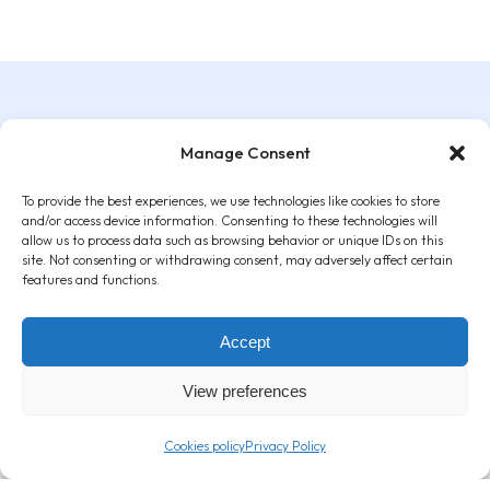
Manage Consent
Read More Articles
To provide the best experiences, we use technologies like cookies to store
and/or access device information. Consenting to these technologies will
allow us to process data such as browsing behavior or unique IDs on this
site. Not consenting or withdrawing consent, may adversely affect certain
features and functions.
OSHEE Vitamin Tea ZERO:
Cand
Accept
Πλούσια σε βιταμίνες, με
drink
υπέροχη γεύση
διάθ
View preferences
3 Μαρτίου, 2026
9 Δεκε
Cookies policy
Privacy Policy