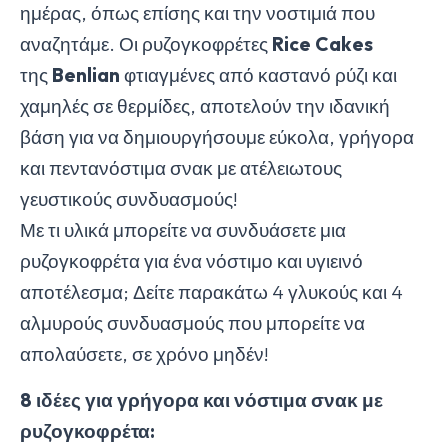
ημέρας, όπως επίσης και την νοστιμιά που
αναζητάμε. Οι ρυζογκοφρέτες
Rice
Cakes
της
Benlian
φτιαγμένες από καστανό ρύζι και
χαμηλές σε θερμίδες, αποτελούν την ιδανική
βάση για να δημιουργήσουμε εύκολα, γρήγορα
και πεντανόστιμα σνακ με ατέλειωτους
γευστικούς συνδυασμούς!
Με τι υλικά μπορείτε να συνδυάσετε μια
ρυζογκοφρέτα για ένα νόστιμο και υγιεινό
αποτέλεσμα; Δείτε παρακάτω 4 γλυκούς και 4
αλμυρούς συνδυασμούς που μπορείτε να
απολαύσετε, σε χρόνο μηδέν!
8 ιδέες για γρήγορα και νόστιμα σνακ με
ρυζογκοφρέτα: