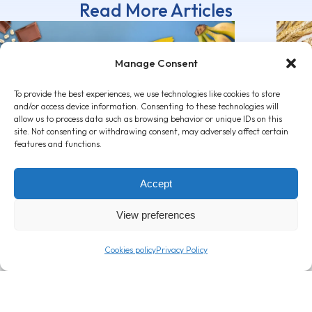
Read More Articles
Manage Consent
To provide the best experiences, we use technologies like cookies to store
and/or access device information. Consenting to these technologies will
Μπανάνα: Αποκομίστε τα οφέλη
Μπάρ
allow us to process data such as browsing behavior or unique IDs on this
της απολαμβάνοντας μια Corny
σημαν
site. Not consenting or withdrawing consent, may adversely affect certain
features and functions.
Big Banana!
εντά
22 Φεβρουαρίου, 2024
2 Φεβρ
Accept
View preferences
Cookies policy
Privacy Policy