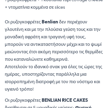
+ ντοματίνια κομμένα σε slices
Οι ρυζογκοφρέτες
Benlian
δεν περιέχουν
γλουτένη και με την πλούσια γεύση τους και την
μοναδική αφράτη και τραγανή υφή τους,
μπορούν να αντικαταστήσουν μέχρι και το ψωμί
μειώνοντας έτσι ακόμη περισσότερο τις θερμίδες
που καταναλώνετε καθημερινά.
Αποτελούν το ιδανικό σνακ για όλες τις ώρες της
ημέρας, υποστηρίζοντας παράλληλα μια
ισορροπημένη διατροφή με τον πιο νόστιμο και
υγιεινό τρόπο!
Οι ρυζογκοφρέτες
BENLIAN
RICE
CAKES
διατίθενται σε 5 μοναδικές γεύσεις:
Φυσική