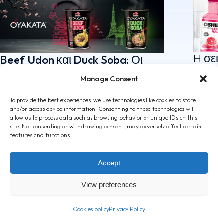
Η σε
Beef Udon και Duck Soba: Οι
Lemo
νέες Premium Soups της
Manage Consent
νέα 
OYAKATA!
7 Απρι
5 Μαΐου, 2026
To provide the best experiences, we use technologies like cookies to store
and/or access device information. Consenting to these technologies will
allow us to process data such as browsing behavior or unique IDs on this
site. Not consenting or withdrawing consent, may adversely affect certain
features and functions.
Accept
View preferences
Cookies policy
Privacy Policy