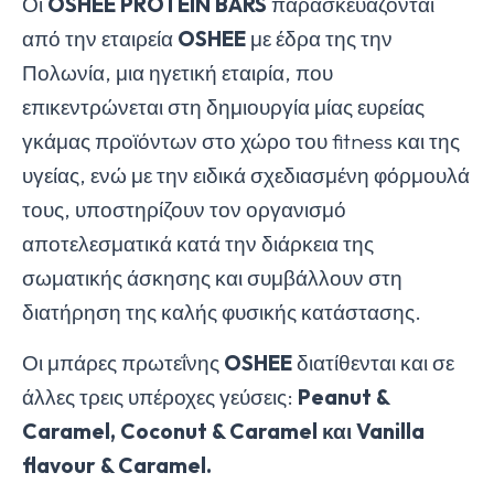
Οι
OSHEE
PROTEIN
BARS
παρασκευάζονται
από την εταιρεία
OSHEE
με έδρα της την
Πολωνία, μια ηγετική εταιρία, που
επικεντρώνεται στη δημιουργία μίας ευρείας
γκάμας προϊόντων στο χώρο του fitness και της
υγείας, ενώ με την ειδικά σχεδιασμένη φόρμουλά
τους, υποστηρίζουν τον οργανισμό
αποτελεσματικά κατά την διάρκεια της
σωματικής άσκησης και συμβάλλουν στη
διατήρηση της καλής φυσικής κατάστασης.
Οι μπάρες πρωτεΐνης
OSHEE
διατίθενται και σε
άλλες τρεις υπέροχες γεύσεις:
Peanut
&
Caramel
, Coconut
& Caramel
και Vanilla
flavour
& Caramel
.