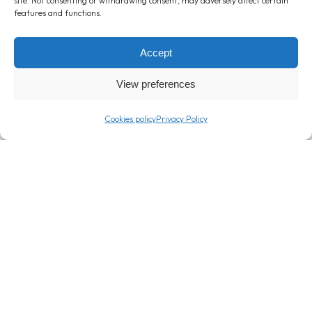
site. Not consenting or withdrawing consent, may adversely affect certain
features and functions.
1
2
3
→
Accept
View preferences
Cookies policy
Privacy Policy
T: +357 24 362000
info@londou.com
Company
Info